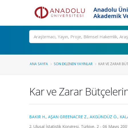
Anadolu Üni
Akademik Ve
Ara
ANA SAYFA
SON EKLENEN YAYINLAR
KAR VE ZARAR BÜT
Kar ve Zarar Bütçeleri
BAKIR H.
,
AŞAN GREENACRE Z.
,
AKGÜNDÜZ Ö.
,
KAL
2. Ulusal İstatistik Kongresi, Türkiye, 2 - 06 Mayıs 2001