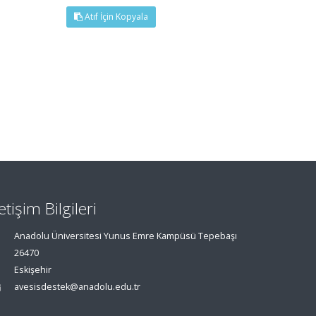
Atıf İçin Kopyala
letişim Bilgileri
Anadolu Üniversitesi Yunus Emre Kampüsü Tepebaşı
26470
Eskişehir
avesisdestek@anadolu.edu.tr