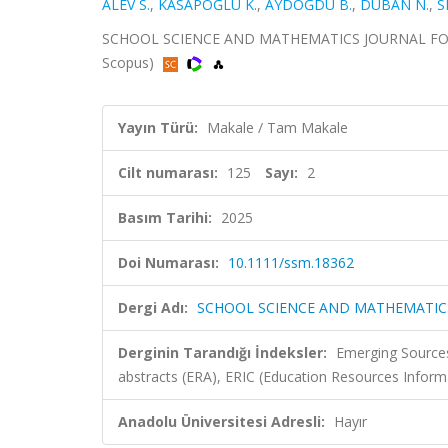
ALEV S.
,
KASAPOĞLU K.
,
AYDOĞDU B.
,
DUBAN N.
,
S
SCHOOL SCIENCE AND MATHEMATICS JOURNAL FOR AL
Scopus)
Yayın Türü:
Makale / Tam Makale
Cilt numarası:
125
Sayı:
2
Basım Tarihi:
2025
Doi Numarası:
10.1111/ssm.18362
Dergi Adı:
SCHOOL SCIENCE AND MATHEMATICS
Derginin Tarandığı İndeksler:
Emerging Sources
abstracts (ERA), ERIC (Education Resources Info
Anadolu Üniversitesi Adresli:
Hayır