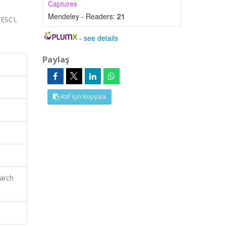
Captures
Mendeley - Readers:
21
ESCI,
-
see details
Paylaş
Atıf İçin Kopyala
earch