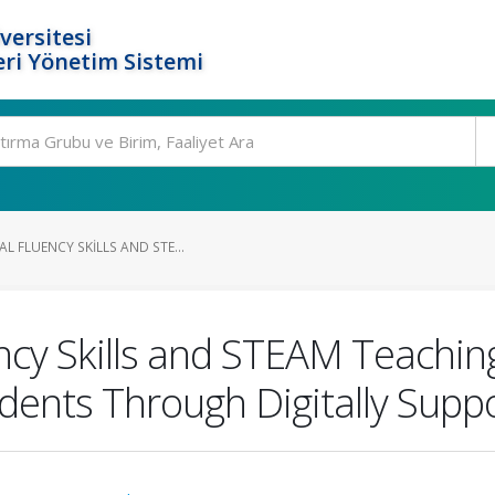
versitesi
ri Yönetim Sistemi
L FLUENCY SKILLS AND STE...
ncy Skills and STEAM Teaching 
udents Through Digitally Sup