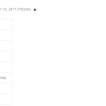
s.1-15, 2017 (TRDizin)
BİM)