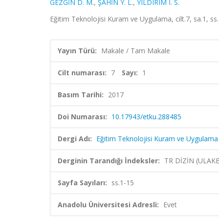
GEZGİN D. M.
,
ŞAHİN Y. L.
,
YILDIRIM İ. S.
Eğitim Teknolojisi Kuram ve Uygulama, cilt.7, sa.1, s
Yayın Türü:
Makale / Tam Makale
Cilt numarası:
7
Sayı:
1
Basım Tarihi:
2017
Doi Numarası:
10.17943/etku.288485
Dergi Adı:
Eğitim Teknolojisi Kuram ve Uygulama
Derginin Tarandığı İndeksler:
TR DİZİN (ULAK
Sayfa Sayıları:
ss.1-15
Anadolu Üniversitesi Adresli:
Evet