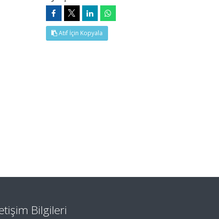
Atıf İçin Kopyala
letişim Bilgileri