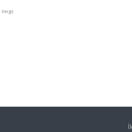
 Dergi)
İ