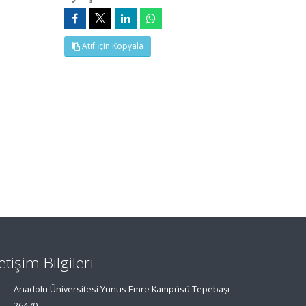
Atıf İçin Kopyala
letişim Bilgileri
Anadolu Üniversitesi Yunus Emre Kampüsü Tepebaşı
26470