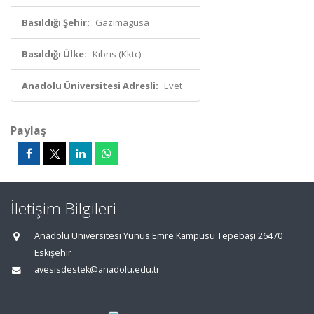
Basıldığı Şehir:
Gazimagusa
Basıldığı Ülke:
Kıbrıs (Kktc)
Anadolu Üniversitesi Adresli:
Evet
Paylaş
İletişim Bilgileri
Anadolu Üniversitesi Yunus Emre Kampüsü Tepebaşı 26470
Eskişehir
avesisdestek@anadolu.edu.tr