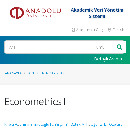
Akademik Veri Yönetim
Sistemi
Araştırmacı Girişi
English
Ara
Detaylı Arama
ANA SAYFA
SON EKLENEN YAYINLAR
Econometrics I
Kiracı A.
,
Emirmahmutoğlu F.
,
Yalçın Y.
,
Öztek M. F.
,
Uğur Z. B.
,
Özata E.