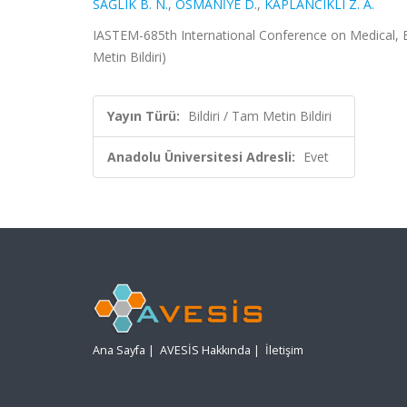
SAĞLIK B. N.
,
OSMANİYE D.
,
KAPLANCIKLI Z. A.
IASTEM-685th International Conference on Medical, B
Metin Bildiri)
Yayın Türü:
Bildiri / Tam Metin Bildiri
Anadolu Üniversitesi Adresli:
Evet
Ana Sayfa
|
AVESİS Hakkında
|
İletişim