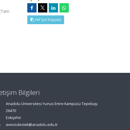
 (Tam
Atıf İçin Kopyala
letişim Bilgileri
Anadolu Üniversitesi Yunus Emre Kampüsü Tepebaşı
26470
Eskişehir
avesisdestek@anadolu.edu.tr