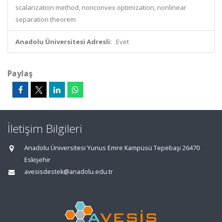
scalarization method, nonconvex optimization, nonlinear
separation theorem
Anadolu Üniversitesi Adresli:
Evet
Paylaş
İletişim Bilgileri
Anadolu Üniversitesi Yunus Emre Kampüsü Tepebaşı 26470
Eskişehir
avesisdestek@anadolu.edu.tr