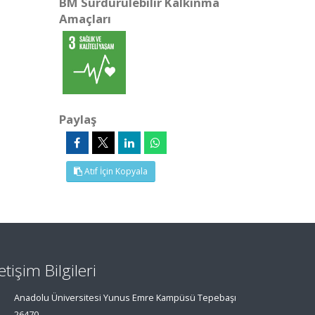
BM Sürdürülebilir Kalkınma
Amaçları
Paylaş
Atıf İçin Kopyala
letişim Bilgileri
Anadolu Üniversitesi Yunus Emre Kampüsü Tepebaşı
26470