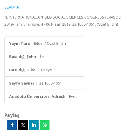
SEVİM A.
III. INTERNATIONAL APPLIED SOCIAL SCIENCES CONGRESS (C-IASOS
2019), İzmir, Türkiye, 4 - 06 Nisan 2019, ss.1060-1061, (Özet Bildiri)
Yayın Türü:
Bildiri / Özet Bildiri
Basıldığı Şehir:
İzmir
Basıldığı Ülke:
Türkiye
Sayfa Sayıları:
ss.1060-1061
Anadolu Üniversitesi Adresli:
Evet
Paylaş