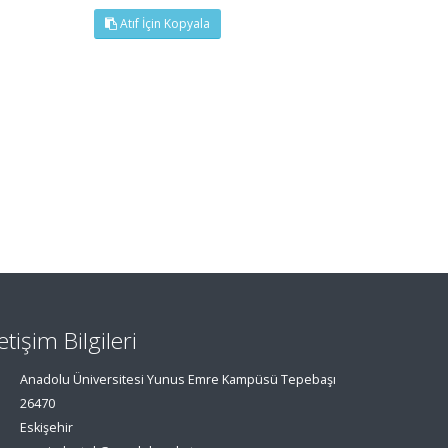
Atıf İçin Kopyala
letişim Bilgileri
Anadolu Üniversitesi Yunus Emre Kampüsü Tepebaşı
26470
Eskişehir