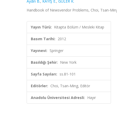
Aydin B.
,
KAYIŞ E.
,
GULER K.
Handbook of Newsvendor Problems, Choi, Tsan-Ming, 
Yayın Türü:
Kitapta Bölüm / Mesleki Kitap
Basım Tarihi:
2012
Yayınevi:
Springer
Basıldığı Şehir:
New York
Sayfa Sayıları:
ss.81-101
Editörler:
Choi, Tsan-Ming, Editör
Anadolu Üniversitesi Adresli:
Hayır