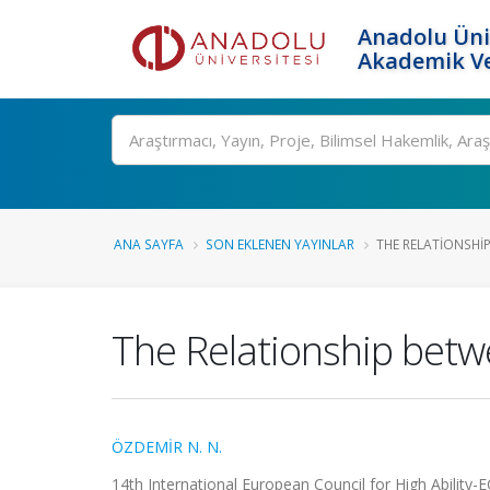
Anadolu Üni
Akademik Ve
Ara
ANA SAYFA
SON EKLENEN YAYINLAR
THE RELATIONSHI
The Relationship betwe
ÖZDEMİR N. N.
14th International European Council for High Ability-