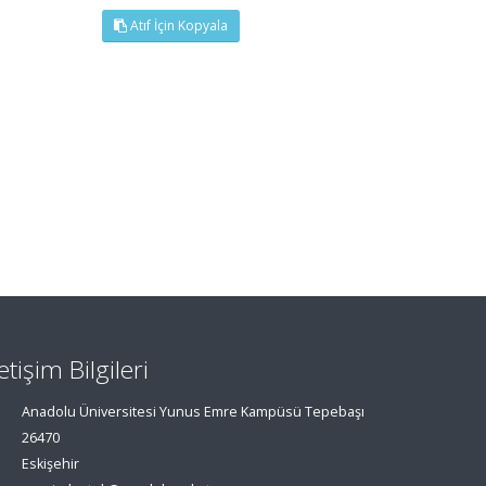
Atıf İçin Kopyala
letişim Bilgileri
Anadolu Üniversitesi Yunus Emre Kampüsü Tepebaşı
26470
Eskişehir