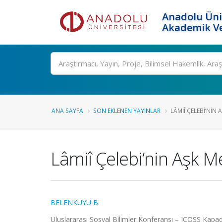
Anadolu Üni
Akademik Ve
Ara
ANA SAYFA
SON EKLENEN YAYINLAR
LÂMIÎ ÇELEBI’NIN 
Lâmiî Çelebi’nin Aşk M
BELENKUYU B.
Uluslararası Sosyal Bilimler Konferansı – ICOSS Kapado