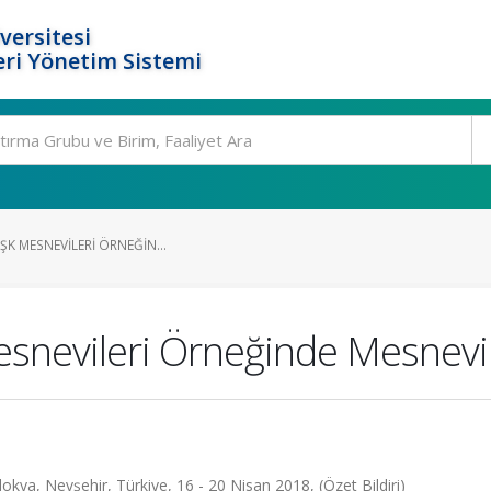
versitesi
ri Yönetim Sistemi
AŞK MESNEVILERI ÖRNEĞIN...
esnevileri Örneğinde Mesnevi 
kya, Nevşehir, Türkiye, 16 - 20 Nisan 2018, (Özet Bildiri)