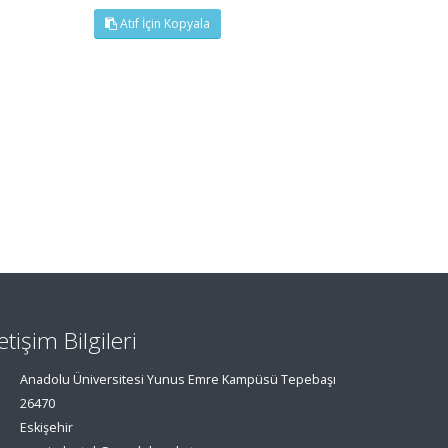
Atıf İçin Kopyala
letişim Bilgileri
Anadolu Üniversitesi Yunus Emre Kampüsü Tepebaşı
26470
Eskişehir