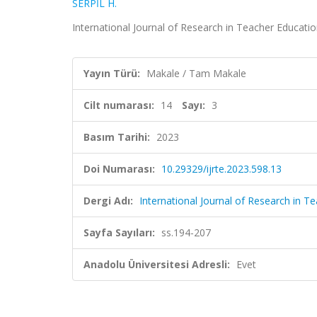
SERPİL H.
International Journal of Research in Teacher Education
Yayın Türü:
Makale / Tam Makale
Cilt numarası:
14
Sayı:
3
Basım Tarihi:
2023
Doi Numarası:
10.29329/ijrte.2023.598.13
Dergi Adı:
International Journal of Research in T
Sayfa Sayıları:
ss.194-207
Anadolu Üniversitesi Adresli:
Evet