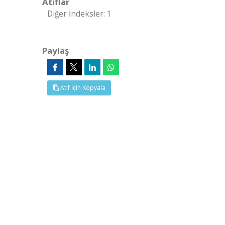
Atıflar
Diğer İndeksler: 1
Paylaş
Atıf İçin Kopyala