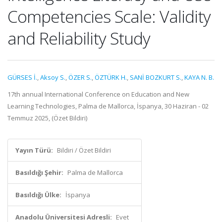
Competencies Scale: Validity
and Reliability Study
GÜRSES İ.
,
Aksoy S.
,
ÖZER S.
,
ÖZTÜRK H.
,
SANİ BOZKURT S.
,
KAYA N. B.
17th annual International Conference on Education and New
Learning Technologies, Palma de Mallorca, İspanya, 30 Haziran - 02
Temmuz 2025, (Özet Bildiri)
Yayın Türü:
Bildiri / Özet Bildiri
Basıldığı Şehir:
Palma de Mallorca
Basıldığı Ülke:
İspanya
Anadolu Üniversitesi Adresli:
Evet