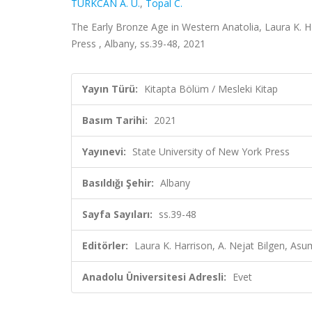
TÜRKCAN A. U.
,
Topal C.
The Early Bronze Age in Western Anatolia, Laura K. Ha
Press , Albany, ss.39-48, 2021
Yayın Türü:
Kitapta Bölüm / Mesleki Kitap
Basım Tarihi:
2021
Yayınevi:
State University of New York Press
Basıldığı Şehir:
Albany
Sayfa Sayıları:
ss.39-48
Editörler:
Laura K. Harrison, A. Nejat Bilgen, Asu
Anadolu Üniversitesi Adresli:
Evet