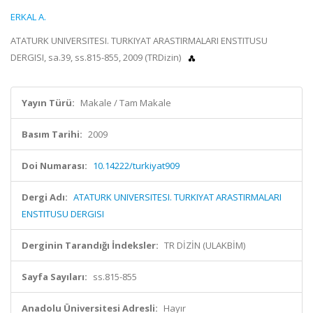
ERKAL A.
ATATURK UNIVERSITESI. TURKIYAT ARASTIRMALARI ENSTITUSU
DERGISI, sa.39, ss.815-855, 2009 (TRDizin)
Yayın Türü:
Makale / Tam Makale
Basım Tarihi:
2009
Doi Numarası:
10.14222/turkiyat909
Dergi Adı:
ATATURK UNIVERSITESI. TURKIYAT ARASTIRMALARI
ENSTITUSU DERGISI
Derginin Tarandığı İndeksler:
TR DİZİN (ULAKBİM)
Sayfa Sayıları:
ss.815-855
Anadolu Üniversitesi Adresli:
Hayır