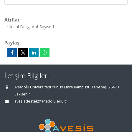
Atıflar
Ulusal Dergi Atıf Sayısı: 1
Paylaş
İletişim Bilgileri
Anadolu Üniversitesi Yunus Emre Kampüsü Tepebaşı 26470
Eskişehir
avesisdestek@anadolu.edu.tr