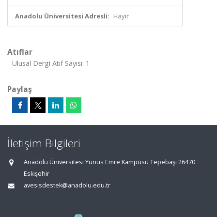
Anadolu Üniversitesi Adresli:
Hayır
Atıflar
Ulusal Dergi Atıf Sayısı: 1
Paylaş
İletişim Bilgileri
Anadolu Üniversitesi Yunus Emre Kampüsü Tepebaşı 26470
Eskişehir
avesisdestek@anadolu.edu.tr