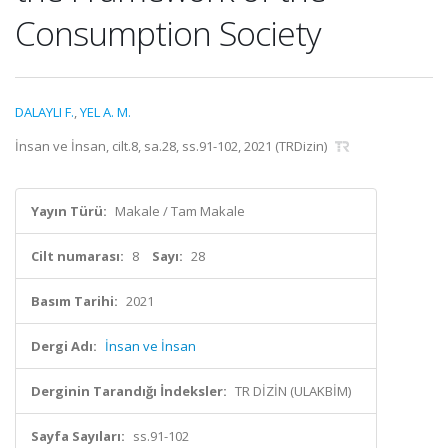
Consumption Society
DALAYLI F.
,
YEL A. M.
İnsan ve İnsan, cilt.8, sa.28, ss.91-102, 2021 (TRDizin)
Yayın Türü:
Makale / Tam Makale
Cilt numarası:
8
Sayı:
28
Basım Tarihi:
2021
Dergi Adı:
İnsan ve İnsan
Derginin Tarandığı İndeksler:
TR DİZİN (ULAKBİM)
Sayfa Sayıları:
ss.91-102