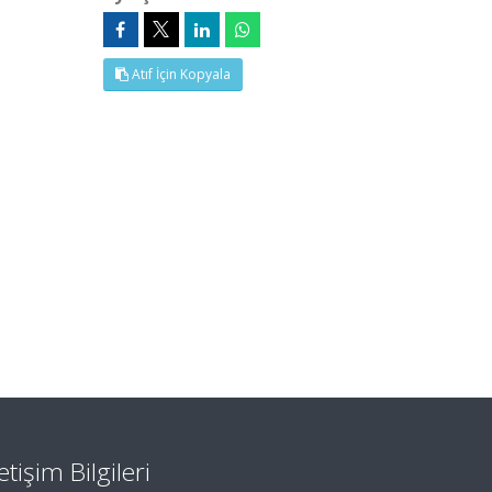
Atıf İçin Kopyala
letişim Bilgileri