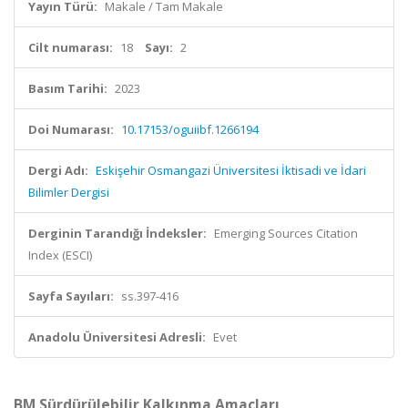
Yayın Türü:
Makale / Tam Makale
Cilt numarası:
18
Sayı:
2
Basım Tarihi:
2023
Doi Numarası:
10.17153/oguiibf.1266194
Dergi Adı:
Eskişehir Osmangazi Üniversitesi İktisadi ve İdari
Bilimler Dergisi
Derginin Tarandığı İndeksler:
Emerging Sources Citation
Index (ESCI)
Sayfa Sayıları:
ss.397-416
Anadolu Üniversitesi Adresli:
Evet
BM Sürdürülebilir Kalkınma Amaçları