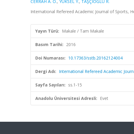
CERRAH A. O.
,
YÜKSEL Y.
,
TAŞÇIOĞLU R.
International Refereed Academic Journal of Sports, H
Yayın Türü:
Makale / Tam Makale
Basım Tarihi:
2016
Doi Numarası:
10.17363/sstb.20162124004
Dergi Adı:
International Refereed Academic Journ
Sayfa Sayıları:
ss.1-15
Anadolu Üniversitesi Adresli:
Evet