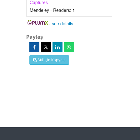
Captures
Mendeley - Readers:
1
-
see details
Paylaş
Atıf İçin Kopyala