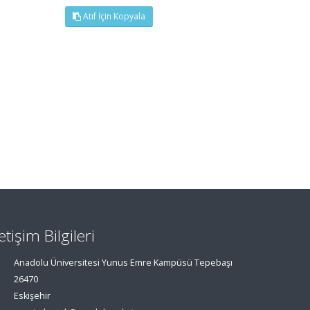
Atıf İçin Kopyala
letişim Bilgileri
Anadolu Üniversitesi Yunus Emre Kampüsü Tepebaşı
26470
Eskişehir