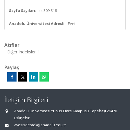
Sayfa Sayıları:
ss.309-318
Anadolu Üniversitesi Adresli:
Evet
Atıflar
Diğer İndeksler: 1
Paylaş
İletişim Bilgileri
Anadolu Üniversitesi Yunus Emre Kampüsü Tepebaşı 26470
Eskişehir
avesisdestek@anadolu.edu.tr