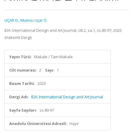
UÇAR D.
,
Mumcu Uçar Ö.
IDA: International Design and Art Journal, cilt.2, sa.1, ss.80-97, 2020
(Hakemli Dergi)
Yayın Türü:
Makale / Tam Makale
Cilt numarası:
2
Sayı:
1
Basım Tarihi:
2020
Dergi Adı:
IDA: International Design and Art Journal
Sayfa Sayıları:
ss.80-97
Anadolu Üniversitesi Adresli:
Hayır