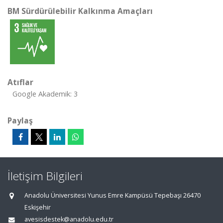
BM Sürdürülebilir Kalkınma Amaçları
Atıflar
Google Akademik: 3
Paylaş
İletişim Bilgileri
Anadolu Üniversitesi Yunus Emre Kampüsü Tepebaşı 26470
Eskişehir
avesisdestek@anadolu.edu.tr