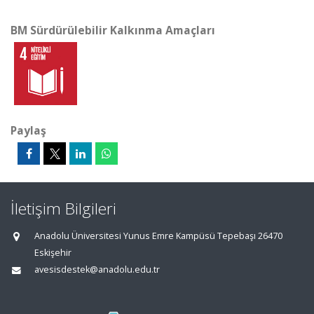
BM Sürdürülebilir Kalkınma Amaçları
Paylaş
İletişim Bilgileri
Anadolu Üniversitesi Yunus Emre Kampüsü Tepebaşı 26470
Eskişehir
avesisdestek@anadolu.edu.tr