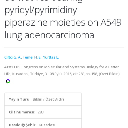
pyridyl/pyrimidinyl
piperazine moieties on A549
lung adenocarcinoma
Ciftci G. A.
,
Temel H. E.
,
Yurttas L.
41st FEBS Congress on Molecular and Systems Biology for a Better
Life, Kusadasi, Türkiye, 3 - 08 Eylül 2016, cilt.283, ss.158, (Özet Bildiri)
Yayın Türü:
Bildiri / Özet Bildiri
Cilt numarası:
283
Basıldığı Şehir:
Kusadasi