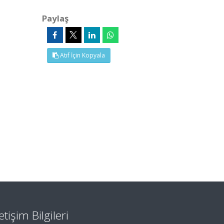
Paylaş
Atıf İçin Kopyala
letişim Bilgileri