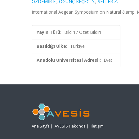
ÖZDEMİR F.
,
ÖĞÜNÇ KEÇECİ Y.
,
SELLER Z.
International Aegean Symposium on Natural &amp; Medi
Yayın Türü:
Bildiri / Özet Bildiri
Basıldığı Ülke:
Türkiye
Anadolu Üniversitesi Adresli:
Evet
Ana Sayfa
|
AVESİS Hakkında
|
İletişim