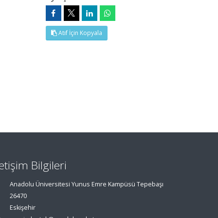
Atıf İçin Kopyala
letişim Bilgileri
Anadolu Üniversitesi Yunus Emre Kampüsü Tepebaşı
26470
Eskişehir