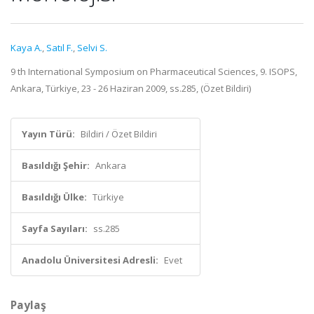
Kaya A.
,
Satıl F.
,
Selvi S.
9 th International Symposium on Pharmaceutical Sciences, 9. ISOPS,
Ankara, Türkiye, 23 - 26 Haziran 2009, ss.285, (Özet Bildiri)
Yayın Türü:
Bildiri / Özet Bildiri
Basıldığı Şehir:
Ankara
Basıldığı Ülke:
Türkiye
Sayfa Sayıları:
ss.285
Anadolu Üniversitesi Adresli:
Evet
Paylaş