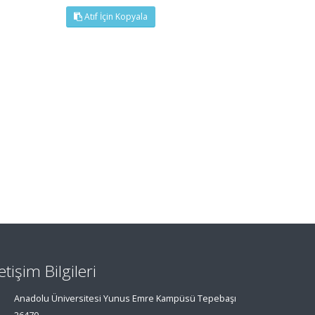
Atıf İçin Kopyala
letişim Bilgileri
Anadolu Üniversitesi Yunus Emre Kampüsü Tepebaşı