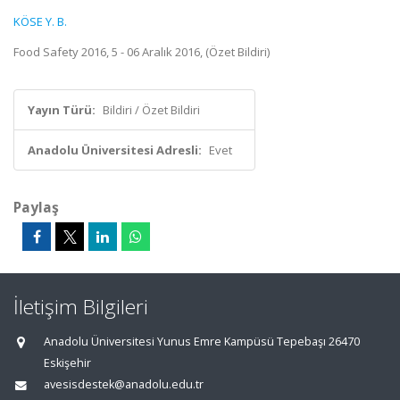
KÖSE Y. B.
Food Safety 2016, 5 - 06 Aralık 2016, (Özet Bildiri)
Yayın Türü:
Bildiri / Özet Bildiri
Anadolu Üniversitesi Adresli:
Evet
Paylaş
İletişim Bilgileri
Anadolu Üniversitesi Yunus Emre Kampüsü Tepebaşı 26470
Eskişehir
avesisdestek@anadolu.edu.tr