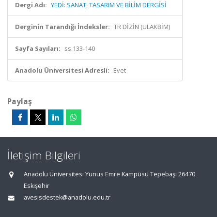
Dergi Adı:
YEDİ: SANAT, TASARIM VE BİLİM DERGİSİ
Derginin Tarandığı İndeksler:
TR DİZİN (ULAKBİM)
Sayfa Sayıları:
ss.133-140
Anadolu Üniversitesi Adresli:
Evet
Paylaş
İletişim Bilgileri
Anadolu Üniversitesi Yunus Emre Kampüsü Tepebaşı 26470
Eskişehir
avesisdestek@anadolu.edu.tr