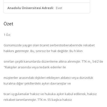
Anadolu Üniversitesi Adresli:
Evet
Özet
1 Öz;
Günümüzde yaygın olan ticaret serbestisiberaberinde rekabet
hakkını getirmiştir. Bu, sınırsız bir hak değildir. Bu h kkın
sınırlan çeşitli kanunlarda düzenleme altına alınmıştır. TTK m_ 54/2'de
"Rakipler arasında veya tedarik edenler ile
müşteriler arasındaki ılişkileri etkileyen aldatıcı veya dürüstlük
kuralına diğer şekillerdeki aykırı davranışlar ve
ticari uygulamalar haksız ve hukuka aykırı kabul edilerek, haksız
rekabet tanımlanmıştır. TTK m. 55 başlıca haksız