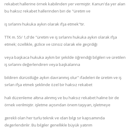
rekabet hallerine örnek kabilinden yer vermiştir. Kanun'da yer alan
bu haksız rekabet hallerinden biri de "üretim ve
iş sırlannı hukuka aykın olarak ifşa etmek"tir.
TTK m. 55/ 1,d'de "üretim ve iş sırlannı hukuka aykın olarak ifşa
etmek; özellikle, gizlice ve izinsiz olarak ele geçirdiği
veya başkaca hukuka aykm bir şekilde öğrendiği bilgileri ve üretilen
iş sırlannı değerlendiren veya başkalanna
bildiren dürüstlüğe aykın davranmış olur" ifadeleri ile üretim ve iş
sırlan ifşa etmek şeklinde özel bir haksız rekabet
hali düzenleme altına alınmış ve bu haksız rekabet haline bir de
örnek verilmiştir. işletme açısından önem taşıyan, işletmeye
gerekli olan her turlu teknık ve ıdan bılgı sır kapsamında
degerlendınlır. Bu bılgıler genellıkle büyük yatınm