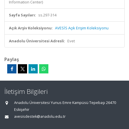
Information Center)
Sayfa Sayıları:
ss.297-314
Açık Arşiv Koleksiyonu:
AVESİS Açık Erişim Koleksiyonu
Anadolu Üniversitesi Adresli:
Evet
Paylaş
İletişim Bilgileri
Anadolu Üniversitesi Yunus Emre Kampüsü Tepebaşı 26470
Eskişehir
avesisdestek@anadolu.edu.tr