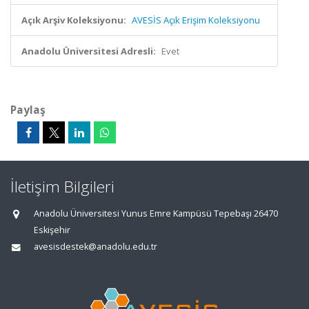
Açık Arşiv Koleksiyonu:
AVESİS Açık Erişim Koleksiyonu
Anadolu Üniversitesi Adresli:
Evet
Paylaş
İletişim Bilgileri
Anadolu Üniversitesi Yunus Emre Kampüsü Tepebaşı 26470
Eskişehir
avesisdestek@anadolu.edu.tr