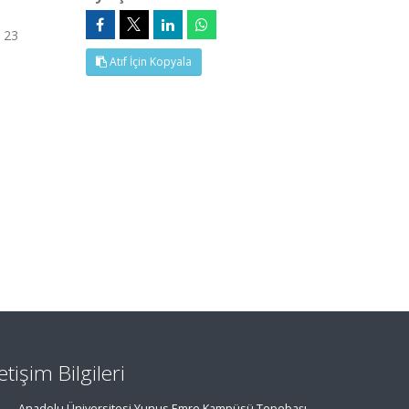
- 23
Atıf İçin Kopyala
letişim Bilgileri
Anadolu Üniversitesi Yunus Emre Kampüsü Tepebaşı