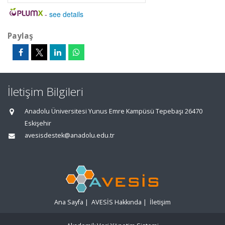
-
see details
Paylaş
İletişim Bilgileri
Anadolu Üniversitesi Yunus Emre Kampüsü Tepebaşı 26470
Eskişehir
avesisdestek@anadolu.edu.tr
Ana Sayfa
|
AVESİS Hakkında
|
İletişim