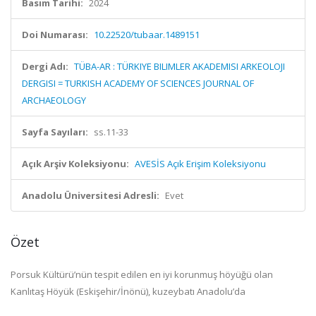
Basım Tarihi:
2024
Doi Numarası:
10.22520/tubaar.1489151
Dergi Adı:
TÜBA-AR : TÜRKIYE BILIMLER AKADEMISI ARKEOLOJI
DERGISI = TURKISH ACADEMY OF SCIENCES JOURNAL OF
ARCHAEOLOGY
Sayfa Sayıları:
ss.11-33
Açık Arşiv Koleksiyonu:
AVESİS Açık Erişim Koleksiyonu
Anadolu Üniversitesi Adresli:
Evet
Özet
Porsuk Kültürü’nün tespit edilen en iyi korunmuş höyüğü olan
Kanlıtaş Höyük (Eskişehir/İnönü), kuzeybatı Anadolu’da