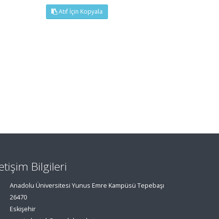
Atıf İçin Kopyala
letişim Bilgileri
Anadolu Üniversitesi Yunus Emre Kampüsü Tepebaşı
26470
Eskişehir