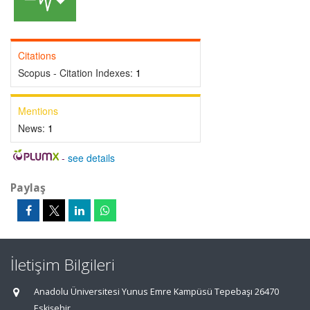
Citations
Scopus - Citation Indexes:
1
Mentions
News:
1
-
see details
Paylaş
İletişim Bilgileri
Anadolu Üniversitesi Yunus Emre Kampüsü Tepebaşı 26470
Eskişehir