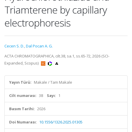
Triamterene by capillary
electrophoresis
Cecen S. D.
,
Dal Pocan A. G.
ACTA CHROMATOGRAPHICA, cilt.38, sa.1, ss.65-72, 2026 (SCI-
Expanded, Scopus)
Yayın Türü:
Makale / Tam Makale
Cilt numarası:
38
Sayı:
1
Basım Tarihi:
2026
Doi Numarası:
10.1556/1326.2025.01305