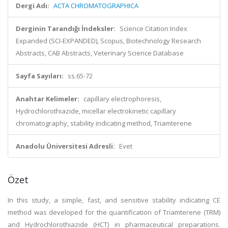
Dergi Adı:
ACTA CHROMATOGRAPHICA
Derginin Tarandığı İndeksler:
Science Citation Index
Expanded (SCI-EXPANDED), Scopus, Biotechnology Research
Abstracts, CAB Abstracts, Veterinary Science Database
Sayfa Sayıları:
ss.65-72
Anahtar Kelimeler:
capillary electrophoresis,
Hydrochlorothiazide, micellar electrokinetic capillary
chromatography, stability indicating method, Triamterene
Anadolu Üniversitesi Adresli:
Evet
Özet
In this study, a simple, fast, and sensitive stability indicating CE
method was developed for the quantification of Triamterene (TRM)
and Hydrochlorothiazide (HCT) in pharmaceutical preparations.