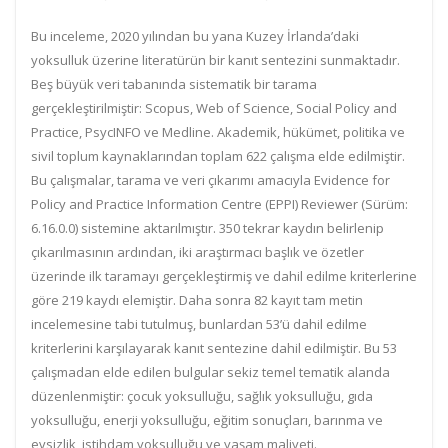
Bu inceleme, 2020 yılından bu yana Kuzey İrlanda’daki
yoksulluk üzerine literatürün bir kanıt sentezini sunmaktadır.
Beş büyük veri tabanında sistematik bir tarama
gerçekleştirilmiştir: Scopus, Web of Science, Social Policy and
Practice, PsycINFO ve Medline. Akademik, hükümet, politika ve
sivil toplum kaynaklarından toplam 622 çalışma elde edilmiştir.
Bu çalışmalar, tarama ve veri çıkarımı amacıyla Evidence for
Policy and Practice Information Centre (EPPI) Reviewer (Sürüm:
6.16.0.0) sistemine aktarılmıştır. 350 tekrar kaydın belirlenip
çıkarılmasının ardından, iki araştırmacı başlık ve özetler
üzerinde ilk taramayı gerçekleştirmiş ve dahil edilme kriterlerine
göre 219 kaydı elemiştir. Daha sonra 82 kayıt tam metin
incelemesine tabi tutulmuş, bunlardan 53’ü dahil edilme
kriterlerini karşılayarak kanıt sentezine dahil edilmiştir. Bu 53
çalışmadan elde edilen bulgular sekiz temel tematik alanda
düzenlenmiştir: çocuk yoksulluğu, sağlık yoksulluğu, gıda
yoksulluğu, enerji yoksulluğu, eğitim sonuçları, barınma ve
evsizlik, istihdam yoksulluğu ve yaşam maliyeti.