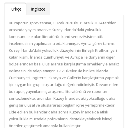
Türkçe
İngilizce
Bu raporun görev tanımı, 1 Ocak 2020 ile 31 Aralık 2024 tarihleri
arasında yayımlanan ve Kuzey İrlanda’daki yoksulluk
konusunu ele alan literatürün kanıt sentezi/sistematik
incelemesinin yapılmasına odaklanmıştır. Ayrıca görev tanımı,
Kuzey İrlanda’daki yoksulluk düzeylerinin Birleşik Krallık’ın geri
kalan kısmı, İrlanda Cumhuriyeti ve Avrupa ile dünyanın diğer
bölgelerinden bazı uluslararası karşılaştırma örnekleriyle analiz
edilmesini de talep etmiştir. G12 ülkeleri ile birlikte İrlanda
Cumhuriyeti, İngiltere, İskoçya ve Galler’in karşılaştırma yapmak
için uygun bir grup oluşturduğu değerlendirilmiştir. Devam eden
bu rapor, yayımlanmış araştırma literatürünü ve raporları
sentezlemekte, ardından Kuzey İrlanda’daki yoksulluğu daha
geniş bir ulusal ve uluslararası bağlam içine yerleştirmektedir.
Elde edilen bu kanıtlar daha sonra Kuzey İrlanda’da etkili
yoksullukla mücadele politikalarını destekleyebilecek bilinçli
öneriler geliştirmek amacıyla kullanılmıştır.