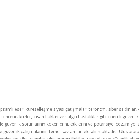
psamlı eser, küreselleşme siyasi çatışmalar, terörizm, siber saldırılar, 
ekonomik krizler, insan hakları ve salgın hastalıklar gibi önemli güvenlik
e güvenlik sorunlarının kökenlerini, etkilerini ve potansiyel çözüm yolla
r ve güvenlik çalışmalarının temel kavramları ele alınmaktadır. “Uluslarara
ler, politika yapıcılar, uluslararası ilişkiler uzmanları ve güvenlik alan