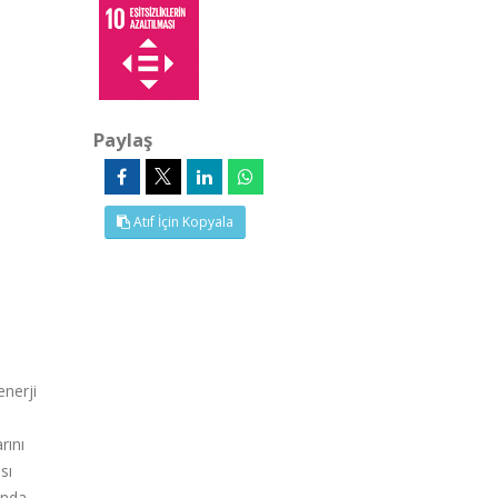
Paylaş
Atıf İçin Kopyala
enerji
rını
sı
ında