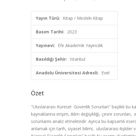
Yayın Türü:
Kitap / Mesleki Kitap
Basım Tarihi:
2023
Yayınevi:
Efe Akademik Yayıncılık
Basıldığı Şehir:
İstanbul
Anadolu Üniversitesi Adresli:
Evet
Özet
"Uluslararası Küresel Güvenlik Sorunları" başlıklı bu ka
kaynaklarına erişim, iklim değişikliği, çevre sorunları, 
sorunlarını analiz etmektedir. Ayrıca bu kapsamlı eserd
anlamak için tarih, siyaset bilimi, uluslararası ilişkile
Küresel Güvenlik Sorunları" başlık bu eserin akademisyen