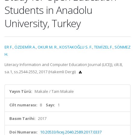
Students in Anadolu
University, Turkey
ER F.
,
ÖZDEMİR A.
,
OKUR M. R.
,
KOSTAKOĞLU S. F.
,
TEMİZEL F.
,
SÖNMEZ
H.
Literacy Information and Computer Education Journal (LICEJ), cilt.8,
sa.1, ss.2544-2552, 2017 (Hakemli Dergi)
Yayın Türü:
Makale / Tam Makale
Cilt numarası:
8
Sayı:
1
Basım Tarihi:
2017
Doi Numarası:
10.20533/licej.2040.2589.2017.0337