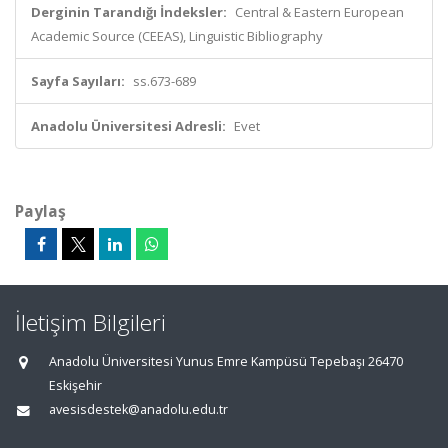
Derginin Tarandığı İndeksler:
Central & Eastern European
Academic Source (CEEAS), Linguistic Bibliography
Sayfa Sayıları:
ss.673-689
Anadolu Üniversitesi Adresli:
Evet
Paylaş
İletişim Bilgileri
Anadolu Üniversitesi Yunus Emre Kampüsü Tepebaşı 26470
Eskişehir
avesisdestek@anadolu.edu.tr