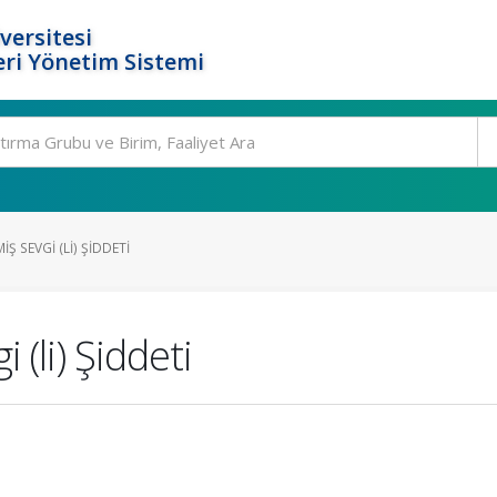
versitesi
ri Yönetim Sistemi
IŞ SEVGI (LI) ŞIDDETI
 (li) Şiddeti