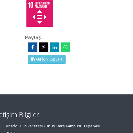
Paylaş
Atıf İçin Kopyala
letişim Bilgileri
Anadolu Üniversitesi Yunus Emre Kampüsü Tepebaşı