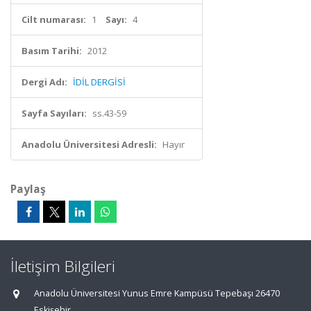
Cilt numarası:
1
Sayı:
4
Basım Tarihi:
2012
Dergi Adı:
İDİL DERGİSİ
Sayfa Sayıları:
ss.43-59
Anadolu Üniversitesi Adresli:
Hayır
Paylaş
İletişim Bilgileri
Anadolu Üniversitesi Yunus Emre Kampüsü Tepebaşı 26470
Eskişehir