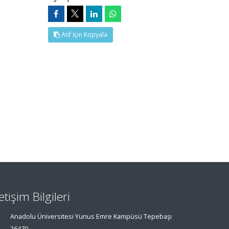
Atıf İçin Kopyala
letişim Bilgileri
Anadolu Üniversitesi Yunus Emre Kampüsü Tepebaşı
26470